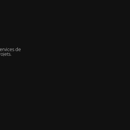
services de
ojets.